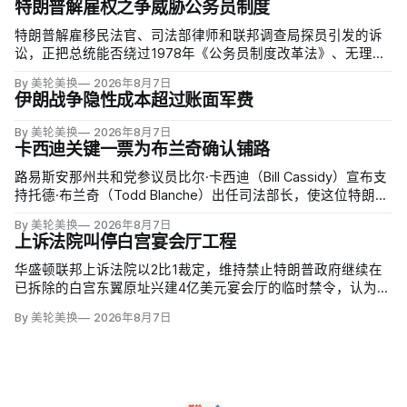
特朗普解雇权之争威胁公务员制度
特朗普解雇移民法官、司法部律师和联邦调查局探员引发的诉
讼，正把总统能否绕过1978年《公务员制度改革法》、无理由
开除联邦雇员的问题推向最高法院。联邦巡回上诉法院今年秋
By 美轮美换
2026年8月7日
天将全院审理两名前移民法官梅根·杰克勒（Megan Jackler）
伊朗战争隐性成本超过账面军费
和布兰登·贾罗赫（Brandon Jaroc…
By 美轮美换
2026年8月7日
卡西迪关键一票为布兰奇确认铺路
路易斯安那州共和党参议员比尔·卡西迪（Bill Cassidy）宣布支
持托德·布兰奇（Todd Blanche）出任司法部长，使这位特朗普
前私人辩护律师基本跨过参议院确认门槛。
By 美轮美换
2026年8月7日
上诉法院叫停白宫宴会厅工程
华盛顿联邦上诉法院以2比1裁定，维持禁止特朗普政府继续在
已拆除的白宫东翼原址兴建4亿美元宴会厅的临时禁令，认为该
案足以检验总统是否能绕过国会授权推进大型工程。国家历史
By 美轮美换
2026年8月7日
保护信托去年起诉称，政府未获国会许可便拆除东翼并开建约9
万平方英尺项目。