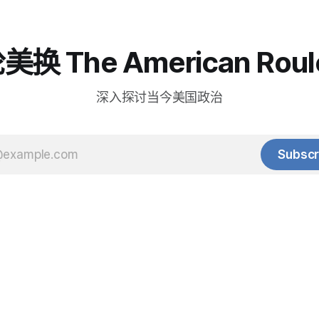
换 The American Roul
深入探讨当今美国政治
Subscr
© 2025 Baihua Media LLC. All rights reserved.