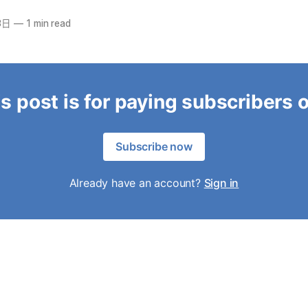
3日
—
1 min read
s post is for paying subscribers 
Subscribe now
Already have an account?
Sign in