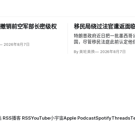
楼撤销前空军部长密级权
移民局绕过法官遣返面
特朗普政府近日把一批墨西哥
国，尽管移民法庭此前认定他
2026年8月7日
可能遭受酷刑，并依据《禁止
By 美轮美换
2026年8月7日
给予暂缓遣返保护。知情人士
海关执法局局长戴维·文图雷拉（D
Venturella）凭国务院从墨
「不受伤害」外交保证，单方
护；
 RSS
播客 RSS
YouTube
小宇宙
Apple Podcast
Spotify
Threads
T