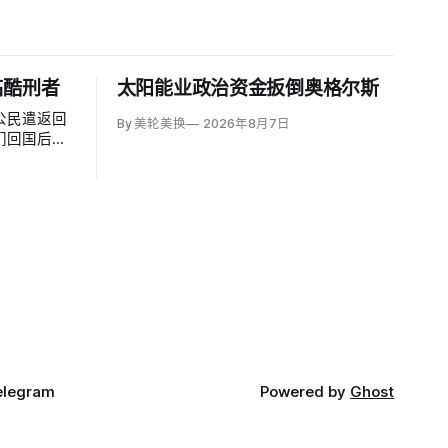
临酷刑者
太阳能业政治资金扳倒奥格尔斯
公民遣返回
By 美轮美换
2026年8月7日
们回国后很
酷刑公约》
称，移民及
avid
西哥政府取得的
面撤销保
elegram
Powered by
Ghost