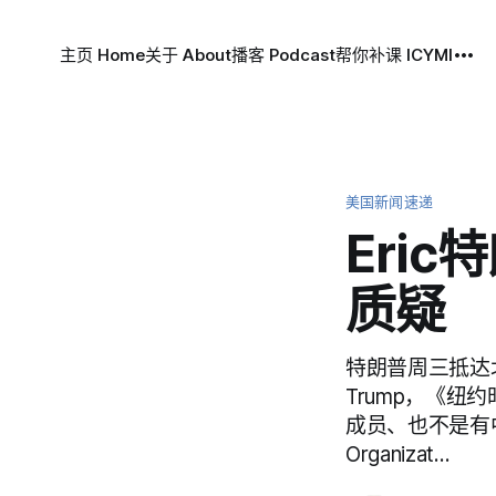
主页 Home
关于 About
播客 Podcast
帮你补课 ICYMI
美国新闻速递
Eri
质疑
特朗普周三抵达
Trump，《纽约
成员、也不是有中
Organizat…