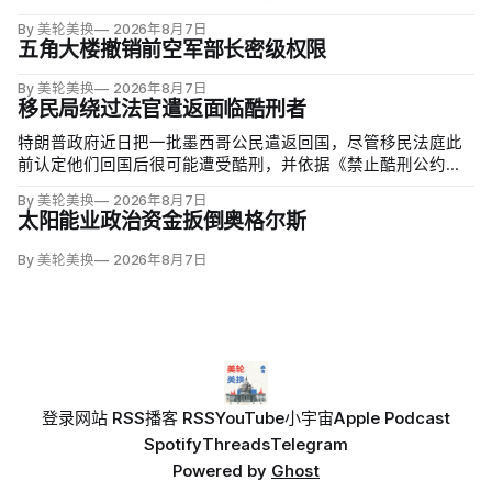
By 美轮美换
2026年8月7日
五角大楼撤销前空军部长密级权限
By 美轮美换
2026年8月7日
移民局绕过法官遣返面临酷刑者
特朗普政府近日把一批墨西哥公民遣返回国，尽管移民法庭此
前认定他们回国后很可能遭受酷刑，并依据《禁止酷刑公约》
给予暂缓遣返保护。知情人士称，移民及海关执法局局长戴维·
By 美轮美换
2026年8月7日
文图雷拉（David Venturella）凭国务院从墨西哥政府取得的
太阳能业政治资金扳倒奥格尔斯
「不受伤害」外交保证，单方面撤销保护；
By 美轮美换
2026年8月7日
登录
网站 RSS
播客 RSS
YouTube
小宇宙
Apple Podcast
Spotify
Threads
Telegram
Powered by
Ghost