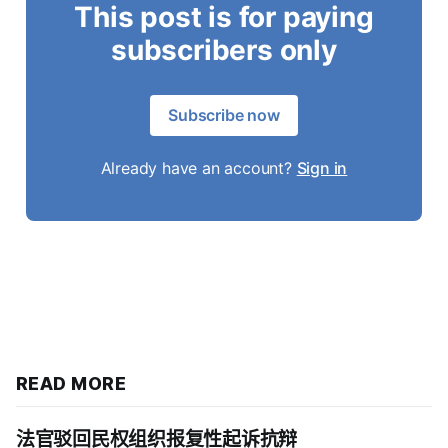
This post is for paying
subscribers only
Subscribe now
Already have an account?
Sign in
READ MORE
法官驳回民权组织报复性起诉抗辩