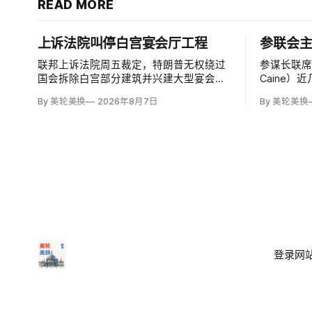
READ MORE
上诉法院叫停白宫宴会厅工程
参联会
联邦上诉法院周五裁定，特朗普无权绕过
参谋长联席
国会拆除白宫部分建筑并兴建大型宴会
Caine
厅，认定这项工程必须获得国会批准。由
问表示，
By 美轮美换
2026年8月7日
By 美轮美换
奥巴马任命的帕特里夏·米利特法官
战争寻找
（Patricia Millett）和拜登任命的布拉德利·
噬，单靠
加西亚法官（Bradley Garcia）组成多数
设定的目
意见，称以行政行动夺走人民代表对…
登录
网站