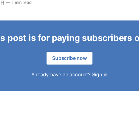
1日
—
1 min read
s post is for paying subscribers 
Subscribe now
Already have an account?
Sign in