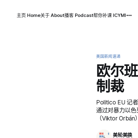
主页 Home
关于 About
播客 Podcast
帮你补课 ICYMI
美国新闻速递
欧尔班
制裁
Politico E
通过对暴力以色
（Viktor Orb
美轮美换