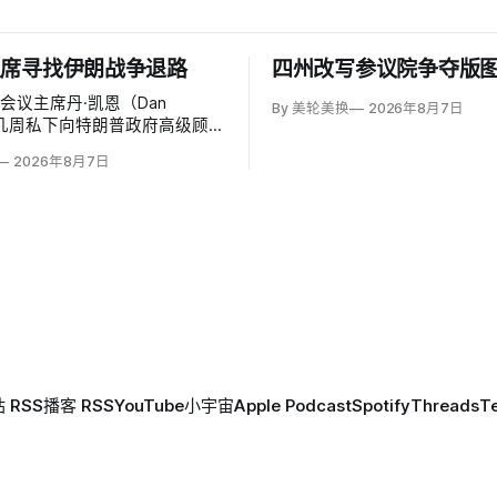
主席寻找伊朗战争退路
四州改写参议院争夺版
会议主席丹·凯恩（Dan
By 美轮美换
2026年8月7日
）近几周私下向特朗普政府高级顾
美国需要为持续近六个月的伊朗
2026年8月7日
「退路」：现有升级方案可能反
空袭无法迫使德黑兰接受特朗普
标。
 RSS
播客 RSS
YouTube
小宇宙
Apple Podcast
Spotify
Threads
T