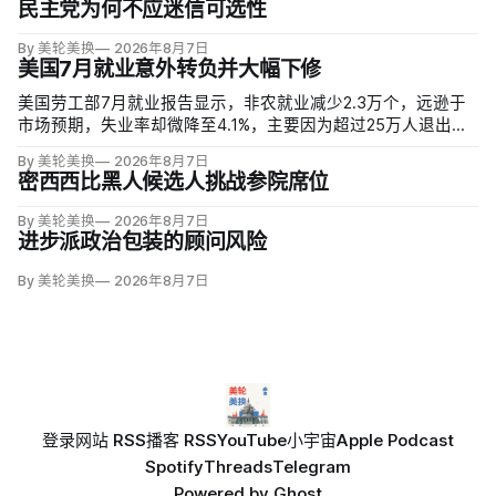
民主党为何不应迷信可选性
By 美轮美换
2026年8月7日
美国7月就业意外转负并大幅下修
美国劳工部7月就业报告显示，非农就业减少2.3万个，远逊于
市场预期，失业率却微降至4.1%，主要因为超过25万人退出劳
动力市场。劳动参与率降至61.4%，为五年多来最低；25至54
By 美轮美换
2026年8月7日
岁黄金年龄人群参与率为83.4%，仍低于近期84%的高点。
密西西比黑人候选人挑战参院席位
By 美轮美换
2026年8月7日
进步派政治包装的顾问风险
By 美轮美换
2026年8月7日
登录
网站 RSS
播客 RSS
YouTube
小宇宙
Apple Podcast
Spotify
Threads
Telegram
Powered by
Ghost