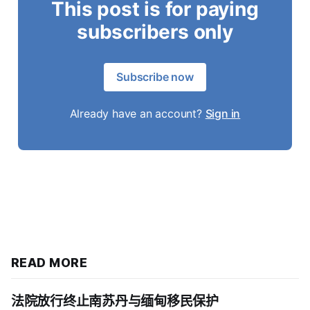
This post is for paying
subscribers only
Subscribe now
Already have an account?
Sign in
READ MORE
法院放行终止南苏丹与缅甸移民保护