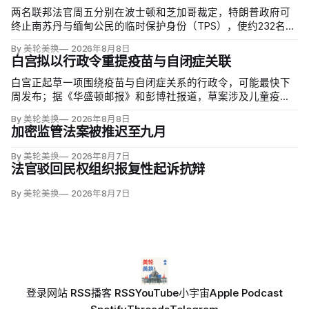
两名联邦法官周五分别在波士顿和芝加哥裁定，特朗普政府可
终止南苏丹与缅甸公民的临时保护身份（TPS），使约232名南
苏丹人和约4000名缅甸人失去免遭遣返和在美工作的临时保
By 美轮美换
2026年8月8日
障。两国分别因长期武装冲突及2021年军事政变后动荡而获指
白宫拟以行政令重提疫苗与自闭症关联
定；国土安全部去年11月决定取消保护。
白宫正起草一项围绕疫苗与自闭症关系的行政令，可能最快下
周发布；据《华盛顿邮报》和彭博社报道，草案涉及儿童疫苗
接种计划、自闭症研究和家长选择权，内容仍可能变化。数十
By 美轮美换
2026年8月8日
项覆盖全球数百万儿童的高质量研究均未发现儿童疫苗导致自
加密监管法案被推迟至九月
闭症，相关说法源自一项后来撤稿的欺诈性研究，作者也被吊
销执照。
By 美轮美换
2026年8月7日
法官驳回民权组织报复性起诉抗辩
By 美轮美换
2026年8月7日
登录
网站 RSS
播客 RSS
YouTube
小宇宙
Apple Podcast