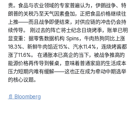
贵。食品与农业领域的专家普遍认为，伊朗战争、特
朗普的关税乃至天气因素叠加，正把食品价格继续往
上推——而且战争即便结束，对供应链的冲击仍会持
续传导。 刚过去的阵亡将士纪念日烧烤季，账单已明
显变重：据零售数据机构 Spins，牛肉热狗同比上涨
18.3%、新鲜牛肉馅近15%、汽水11.4%，连烧烤酱都
涨了11.6%。 在通胀本已高企的当下，被战争推高的
能源价格再传导到餐桌，意味着普通家庭的生活成本
压力短期内难有缓解——这也正在成为牵动中期选举
的核心议题。
📄 Bloomberg