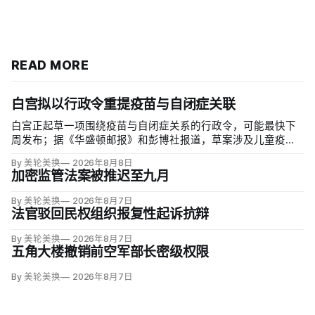
READ MORE
白宫拟以行政令重提疫苗与自闭症关联
白宫正起草一项围绕疫苗与自闭症关系的行政令，可能最快下
周发布；据《华盛顿邮报》和彭博社报道，草案涉及儿童疫苗
接种计划、自闭症研究和家长选择权，内容仍可能变化。数十
By 美轮美换
2026年8月8日
项覆盖全球数百万儿童的高质量研究均未发现儿童疫苗导致自
加密监管法案被推迟至九月
闭症，相关说法源自一项后来撤稿的欺诈性研究，作者也被吊
销执照。
By 美轮美换
2026年8月7日
法官驳回民权组织报复性起诉抗辩
By 美轮美换
2026年8月7日
五角大楼撤销前空军部长密级权限
By 美轮美换
2026年8月7日