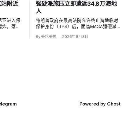
气站附近
强硬派施压立即遣返34.8万海地
人
尼亚进入保
特朗普政府在最高法院允许终止海地临时
爆炸，落点
保护身份（TPS）后，面临MAGA强硬派
压缩站约
要求立即逮捕并驱逐约34.8万名海地人的
By 美轮美换
2026年8月8日
施未受损。保
压力。国土安全部把执法重点放在俄亥俄
马尼亚边防
州斯普林菲尔德，至少50名海地人被叫到
逻队听到巨
移民办公室并佩戴脚踝监控器，但突袭尚
目标。
未出现。
elegram
Powered by
Ghost