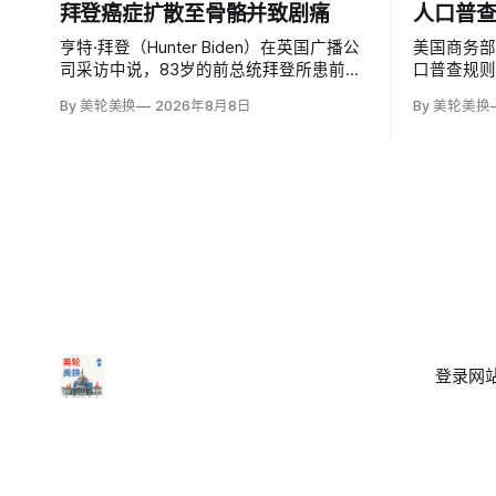
拜登癌症扩散至骨骼并致剧痛
人口普
亨特·拜登（Hunter Biden）在英国广播公
美国商务
司采访中说，83岁的前总统拜登所患前列
口普查规则
腺癌已扩散至骨骼及身体其他部位，造成
入无证移
By 美轮美换
2026年8月8日
By 美轮美换
剧烈疼痛，并在多个方面严重影响生活。
据，理由
他谈到父亲病情时落泪，称家人看着这一
草案称无
过程「非常难过」，也希望父亲能更多表
治共同体
达不适。
策很可能
登录
网站