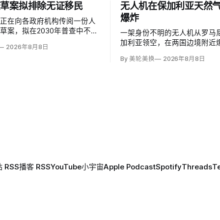
查草案拟排除无证移民
无人机在保加利亚天然
爆炸
部正在向各政府机构传阅一份人
草案，拟在2030年普查中不计
一架身份不明的无人机从罗马
民，并停止收集种族和性取向数
加利亚领空，在两国边境附近
2026年8月8日
是避免个人问题造成「扭曲」。
距离跨巴尔干天然气管道一座
By 美轮美换
2026年8月8日
证移民不属于「真正居民」、政
1000米；无人伤亡，基础设
成员或在美通常居住者；落实政
加利亚总理鲁门·拉德夫说，罗
需要恢复公民身份问题。
警察听到无人机噪音，保方巡
响，但两国防空系统均未发现
 RSS
播客 RSS
YouTube
小宇宙
Apple Podcast
Spotify
Threads
T