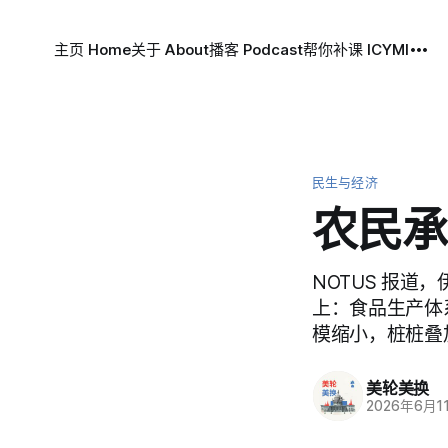
主页 Home
关于 About
播客 Podcast
帮你补课 ICYMI
民生与经济
农民承
NOTUS 报
上：食品生产体
模缩小，桩桩叠
美轮美换
2026年6月1