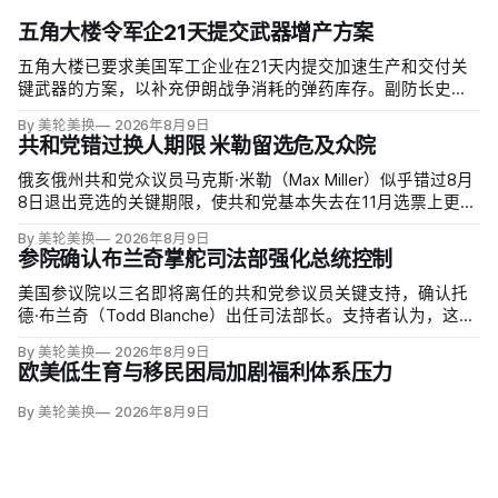
五角大楼令军企21天提交武器增产方案
五角大楼已要求美国军工企业在21天内提交加速生产和交付关
键武器的方案，以补充伊朗战争消耗的弹药库存。副防长史蒂
夫·范伯格（Steve Feinberg）在备忘录中称，多年研发周期不
By 美轮美换
2026年8月9日
可接受，必须立即扩大产能；
共和党错过换人期限 米勒留选危及众院
俄亥俄州共和党众议员马克斯·米勒（Max Miller）似乎错过8月
8日退出竞选的关键期限，使共和党基本失去在11月选票上更换
候选人的最后实际机会。米勒被前妻艾米莉·莫雷诺（Emily
By 美轮美换
2026年8月9日
Moreno）指控家暴并予以否认，众院道德委员会同时调查他是
参院确认布兰奇掌舵司法部强化总统控制
否涉及家庭暴力、虐待或非法用药。
美国参议院以三名即将离任的共和党参议员关键支持，确认托
德·布兰奇（Todd Blanche）出任司法部长。支持者认为，这位
特朗普前私人刑事辩护律师因获总统信任，反而最可能劝阻其
By 美轮美换
2026年8月9日
冲动；
欧美低生育与移民困局加剧福利体系压力
By 美轮美换
2026年8月9日