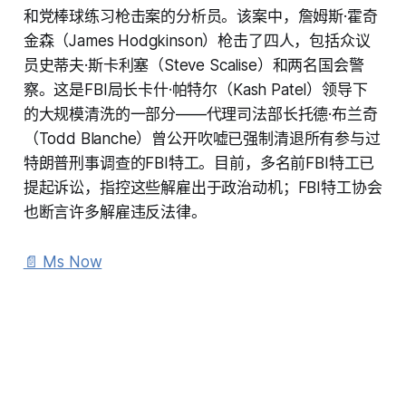
和党棒球练习枪击案的分析员。该案中，詹姆斯·霍奇
金森（James Hodgkinson）枪击了四人，包括众议
员史蒂夫·斯卡利塞（Steve Scalise）和两名国会警
察。这是FBI局长卡什·帕特尔（Kash Patel）领导下
的大规模清洗的一部分——代理司法部长托德·布兰奇
（Todd Blanche）曾公开吹嘘已强制清退所有参与过
特朗普刑事调查的FBI特工。目前，多名前FBI特工已
提起诉讼，指控这些解雇出于政治动机；FBI特工协会
也断言许多解雇违反法律。
📄 Ms Now