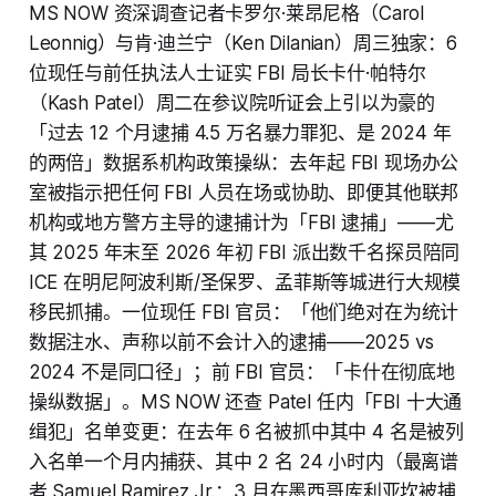
MS NOW 资深调查记者卡罗尔·莱昂尼格（Carol
Leonnig）与肯·迪兰宁（Ken Dilanian）周三独家：6
位现任与前任执法人士证实 FBI 局长卡什·帕特尔
（Kash Patel）周二在参议院听证会上引以为豪的
「过去 12 个月逮捕 4.5 万名暴力罪犯、是 2024 年
的两倍」数据系机构政策操纵：去年起 FBI 现场办公
室被指示把任何 FBI 人员在场或协助、即便其他联邦
机构或地方警方主导的逮捕计为「FBI 逮捕」——尤
其 2025 年末至 2026 年初 FBI 派出数千名探员陪同
ICE 在明尼阿波利斯/圣保罗、孟菲斯等城进行大规模
移民抓捕。一位现任 FBI 官员：「他们绝对在为统计
数据注水、声称以前不会计入的逮捕——2025 vs
2024 不是同口径」；前 FBI 官员：「卡什在彻底地
操纵数据」。MS NOW 还查 Patel 任内「FBI 十大通
缉犯」名单变更：在去年 6 名被抓中其中 4 名是被列
入名单一个月内捕获、其中 2 名 24 小时内（最离谱
者 Samuel Ramirez Jr.：3 月在墨西哥库利亚坎被捕