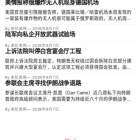
美情报称俄爆炸无人机现身德国机场
美国官员援引情报报告称，德国莱比锡／哈雷机场本周发现的
一架装有爆炸物的无人机很可能属于俄罗斯政府。无人机周二
夜间出现在机场安全区内，靠近一架乌克兰货运飞机，机场因
By 美轮美换
2026年8月7日
此关闭整夜；当局还调查另一不明物体，该物体在一架货机中
陆军向私企开放武器试验场
止降落后与机身相撞，造成轻微损伤。
By 美轮美换
2026年8月7日
上诉法院叫停白宫宴会厅工程
联邦上诉法院周五裁定，特朗普无权绕过国会拆除白宫部分建
筑并兴建大型宴会厅，认定这项工程必须获得国会批准。由奥
巴马任命的帕特里夏·米利特法官（Patricia Millett）和拜登任命
By 美轮美换
2026年8月7日
的布拉德利·加西亚法官（Bradley Garcia）组成多数意见，称
参联会主席寻找伊朗战争退路
以行政行动夺走人民代表对…
参谋长联席会议主席丹·凯恩（Dan Caine）近几周私下向特朗
普政府高级顾问表示，美国需要为持续近六个月的伊朗战争寻
找「退路」：现有升级方案可能反噬，单靠空袭无法迫使德黑
By 美轮美换
2026年8月7日
兰接受特朗普设定的目标。