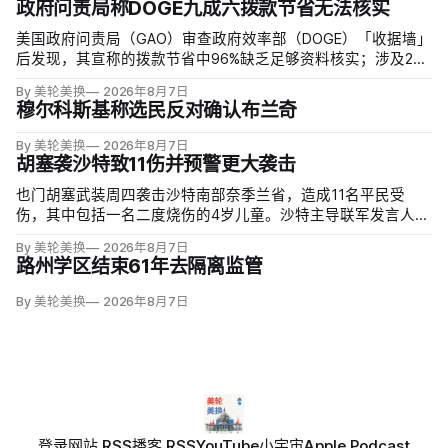
政府问责局称DOGE九成六拨款节省无法核实
美国政府问责局（GAO）审查政府效率部（DOGE）「收据墙」
后发现，其宣称的拨款节省中96%缺乏足够资料核实；涉及274
亿美元节省的2503份合同并未采取终止行动，所谓合同节省约
By 美轮美换
2026年8月7日
三分之二无法验证或不符合其公开方法，264份拟终止租约中
穆尔科斯基称选民反对确认布兰奇
108份早已进入终止流程。
By 美轮美换
2026年8月7日
胡塞袭沙特致11伤并预警更大袭击
也门胡塞武装周四袭击沙特南部奈季兰省，造成11名平民受
伤，其中包括一名二度烧伤的4岁儿童。沙特主导联军发言人图
尔基·马利基（Turki al-Maliki）指控胡塞武装无差别炮击民用
By 美轮美换
2026年8月7日
区；
路州学区结束61年去隔离监管
By 美轮美换
2026年8月7日
登录
网站 RSS
播客 RSS
YouTube
小宇宙
Apple Podcast