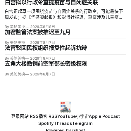
白宫拟以行政令重提疫苗与自闭症关联
白宫正起草一项围绕疫苗与自闭症关系的行政令，可能最快下
周发布；据《华盛顿邮报》和彭博社报道，草案涉及儿童疫苗
接种计划、自闭症研究和家长选择权，内容仍可能变化。数十
By 美轮美换
2026年8月8日
项覆盖全球数百万儿童的高质量研究均未发现儿童疫苗导致自
加密监管法案被推迟至九月
闭症，相关说法源自一项后来撤稿的欺诈性研究，作者也被吊
销执照。
By 美轮美换
2026年8月7日
法官驳回民权组织报复性起诉抗辩
By 美轮美换
2026年8月7日
五角大楼撤销前空军部长密级权限
By 美轮美换
2026年8月7日
登录
网站 RSS
播客 RSS
YouTube
小宇宙
Apple Podcast
Spotify
Threads
Telegram
Powered by
Ghost