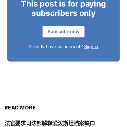
This post is for paying
subscribers only
Subscribe now
Already have an account?
Sign in
READ MORE
法官要求司法部解释爱泼斯坦档案缺口