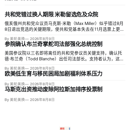
共和党错过换人期限 米勒留选危及众院
俄亥俄州共和党众议员马克斯·米勒（Max Miller）似乎错过8月
8日退出竞选的关键期限，使共和党基本失去在11月选票上更换
候选人的最后实际机会。米勒被前妻艾米莉·莫雷诺（Emily
By 美轮美换
2026年8月9日
Moreno）指控家暴并予以否认，众院道德委员会同时调查他是
参院确认布兰奇掌舵司法部强化总统控制
否涉及家庭暴力、虐待或非法用药。
美国参议院以三名即将离任的共和党参议员关键支持，确认托
德·布兰奇（Todd Blanche）出任司法部长。支持者认为，这位
特朗普前私人刑事辩护律师因获总统信任，反而最可能劝阻其
By 美轮美换
2026年8月9日
冲动；
欧美低生育与移民困局加剧福利体系压力
By 美轮美换
2026年8月9日
马斯克出资推动废除阿拉斯加排序投票制
By 美轮美换
2026年8月8日