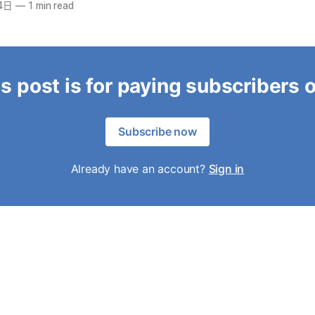
4日
—
1 min read
s post is for paying subscribers 
Subscribe now
Already have an account?
Sign in