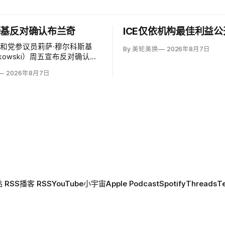
斯基反对确认布兰奇
ICE仅依机构最佳利益
和党参议员莉萨·穆尔科斯基
By 美轮美换
2026年8月7日
Murkowski）周五宣布反对确认代
托德·布兰奇（Todd
2026年8月7日
he），称他无法遏制特朗普并扭转
速「政治化、武器化」。
 RSS
播客 RSS
YouTube
小宇宙
Apple Podcast
Spotify
Threads
T