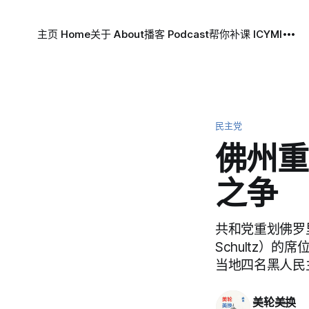
主页 Home
关于 About
播客 Podcast
帮你补课 ICYMI
民主党
佛州重
之争
共和党重划佛罗里
Schultz
当地四名黑人民
美轮美换