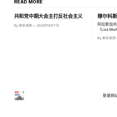
READ MORE
共和党中期大会主打反社会主义
穆尔科
阿拉斯加共
By 美轮美换
2026年8月7日
（Lisa 
理司法部长
By 美轮美换
Blanc
司法部加
登录
网站