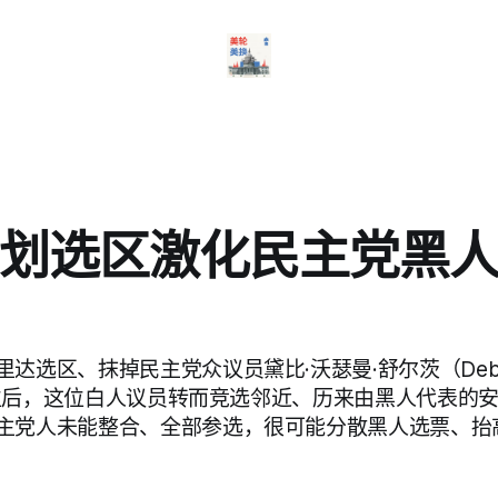
划选区激化民主党黑
达选区、抹掉民主党众议员黛比·沃瑟曼·舒尔茨（Debbie 
）的席位后，这位白人议员转而竞选邻近、历来由黑人代表的
主党人未能整合、全部参选，很可能分散黑人选票、抬