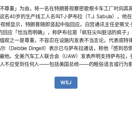
不尊重」为由，将一名在特朗普视察密歇根卡车工厂时向其
名40岁的生产线工人名叫T·J·萨布拉（T.J. Sabula），
。视频显示，特朗普随即竖起中指回应。白宫通讯主任史蒂文·张（
总统的回应「恰当而明确」，称萨布拉是「疯狂尖叫脏话的疯子
值观之一是尊重，不容忍在设施内发表不当言论。代表底特
尔（Debbie Dingell）表示已与萨布拉通话，称他「感到
雇他。全美汽车工人联合会（UAW）发表声明支持萨布拉，
人不应受到任何人——包括美国总统——的粗俗语言或行为
WSJ