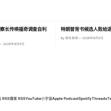
检察长传唤福奇调查自利
特朗普背书候选人败给
By 美轮美换
2026年8月6日
2026年8月6日
 RSS
播客 RSS
YouTube
小宇宙
Apple Podcast
Spotify
Threads
T