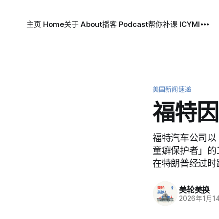
主页 Home
关于 About
播客 Podcast
帮你补课 ICYMI
美国新闻速递
福特因
福特汽车公司以
童癖保护者」的工人
在特朗普经过时
美轮美换
2026年1月1