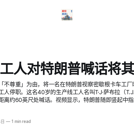
工人对特朗普喊话将
「不尊重」为由，将一名在特朗普视察密歇根卡车工厂
停职。这名40岁的生产线工人名叫T·J·萨布拉（T.J. S
距离约60英尺处喊话。视频显示，特朗普随即竖起中
4日
—
1 min read