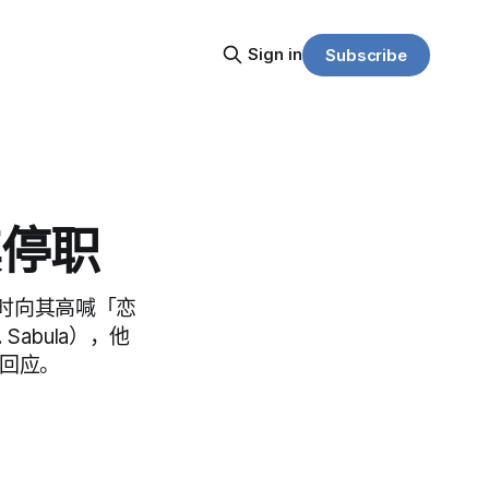
Sign in
Subscribe
其停职
时向其高喊「恋
abula），他
指回应。