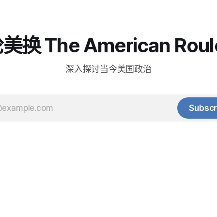
换 The American Roul
深入探讨当今美国政治
Subscr
© 2025 Baihua Media LLC. All rights reserved.