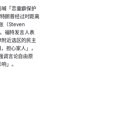
高喊「恋童癖保护
他在特朗普经过时距离
Steven
」。福特发言人表
律附近选区的民主
恐惧，担心家人」，
强调言论自由原
影响」。