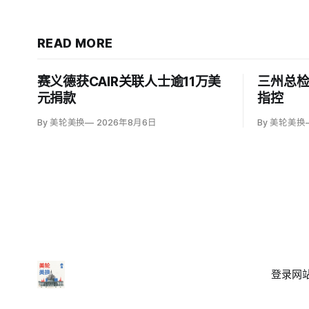
READ MORE
赛义德获CAIR关联人士逾11万美
三州总
元捐款
指控
By 美轮美换
2026年8月6日
By 美轮美换
登录
网站