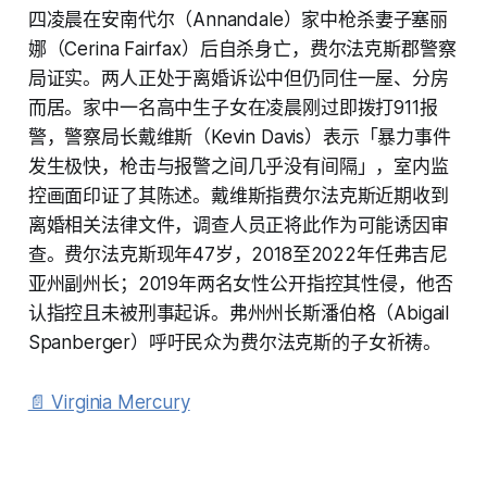
四凌晨在安南代尔（Annandale）家中枪杀妻子塞丽
娜（Cerina Fairfax）后自杀身亡，费尔法克斯郡警察
局证实。两人正处于离婚诉讼中但仍同住一屋、分房
而居。家中一名高中生子女在凌晨刚过即拨打911报
警，警察局长戴维斯（Kevin Davis）表示「暴力事件
发生极快，枪击与报警之间几乎没有间隔」，室内监
控画面印证了其陈述。戴维斯指费尔法克斯近期收到
离婚相关法律文件，调查人员正将此作为可能诱因审
查。费尔法克斯现年47岁，2018至2022年任弗吉尼
亚州副州长；2019年两名女性公开指控其性侵，他否
认指控且未被刑事起诉。弗州州长斯潘伯格（Abigail
Spanberger）呼吁民众为费尔法克斯的子女祈祷。
📄 Virginia Mercury