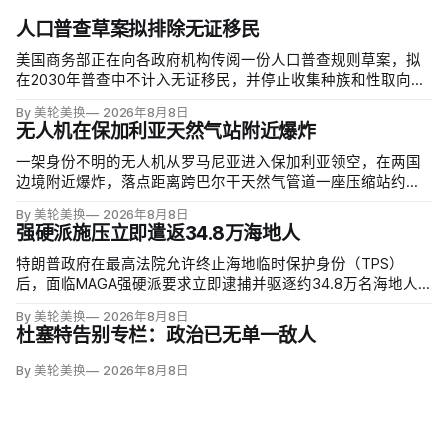
人口普查草案拟排除无证移民
美国商务部正在向各政府机构传阅一份人口普查规则草案，拟
在2030年普查中不计入无证移民，并停止收集种族和性取向数
据，理由是避免个人问题造成「扭曲」。草案称无证移民不属
By 美轮美换
2026年8月8日
于「真正居民」、政治共同体成员或在美通常居住者；落实政
无人机在保加利亚天然气站附近爆炸
策很可能需要恢复公民身份问题。
一架身份不明的无人机从罗马尼亚进入保加利亚领空，在两国
边境附近爆炸，落点距离跨巴尔干天然气管道一座压缩站约
1000米；无人伤亡，基础设施未受损。保加利亚总理鲁门·拉德
By 美轮美换
2026年8月8日
夫说，罗马尼亚边防警察听到无人机噪音，保方巡逻队听到巨
强硬派施压立即遣返34.8万海地人
响，但两国防空系统均未发现目标。
特朗普政府在最高法院允许终止海地临时保护身份（TPS）
后，面临MAGA强硬派要求立即逮捕并驱逐约34.8万名海地人
的压力。国土安全部把执法重点放在俄亥俄州斯普林菲尔德，
By 美轮美换
2026年8月8日
至少50名海地人被叫到移民办公室并佩戴脚踝监控器，但突袭
杜塞特告别专栏：政治已无单一敌人
尚未出现。
By 美轮美换
2026年8月8日