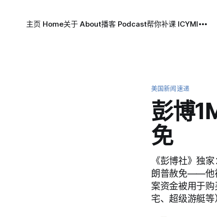
主页 Home
关于 About
播客 Podcast
帮你补课 ICYMI
美国新闻速递
彭博1
免
《彭博社》独家：
朗普赦免——他被
案资金被用于购
宅、超级游艇等