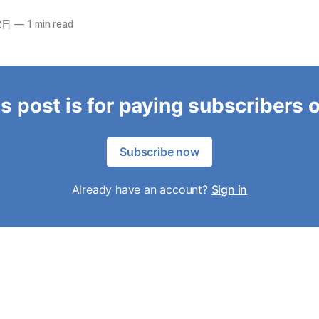
2日
—
1 min read
s post is for paying subscribers 
Subscribe now
Already have an account?
Sign in