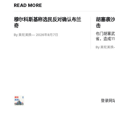
READ MORE
穆尔科斯基称选民反对确认布兰
胡塞袭沙
奇
击
也门胡塞
By 美轮美换
2026年8月7日
省，造成1
度烧伤的4
By 美轮美换
图尔基·马利基
武装无差
登录
网站