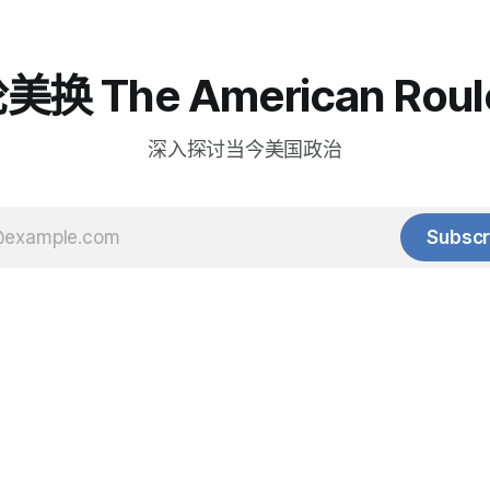
换 The American Roul
深入探讨当今美国政治
Subscr
© 2025 Baihua Media LLC. All rights reserved.