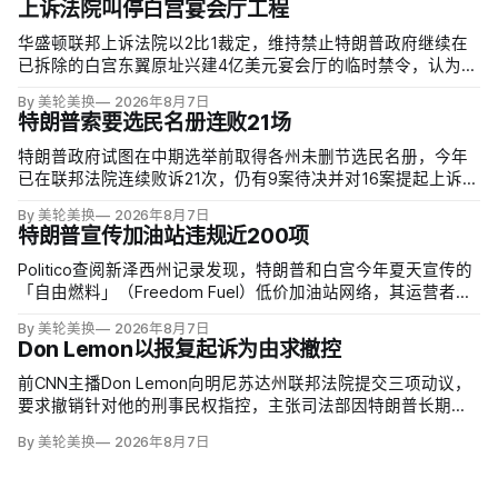
上诉法院叫停白宫宴会厅工程
华盛顿联邦上诉法院以2比1裁定，维持禁止特朗普政府继续在
已拆除的白宫东翼原址兴建4亿美元宴会厅的临时禁令，认为该
案足以检验总统是否能绕过国会授权推进大型工程。国家历史
By 美轮美换
2026年8月7日
保护信托去年起诉称，政府未获国会许可便拆除东翼并开建约9
特朗普索要选民名册连败21场
万平方英尺项目。
特朗普政府试图在中期选举前取得各州未删节选民名册，今年
已在联邦法院连续败诉21次，仍有9案待决并对16案提起上诉。
司法部已起诉二十多个拒绝交出出生日期、部分社保号码等资
By 美轮美换
2026年8月7日
料的州；不同党派总统任命的法官一致指出，宪法把联邦选举
特朗普宣传加油站违规近200项
的主要管理责任交给各州，现行联邦法律也未要求提交这些记
录。
Politico查阅新泽西州记录发现，特朗普和白宫今年夏天宣传的
「自由燃料」（Freedom Fuel）低价加油站网络，其运营者在
受到总统背书前已因安全、环境与储油罐问题累计近200项违
By 美轮美换
2026年8月7日
规。
Don Lemon以报复起诉为由求撤控
前CNN主播Don Lemon向明尼苏达州联邦法院提交三项动议，
要求撤销针对他的刑事民权指控，主张司法部因特朗普长期敌
意而报复性起诉，并把受第一修正案保护的新闻采访错误定性
By 美轮美换
2026年8月7日
为犯罪。