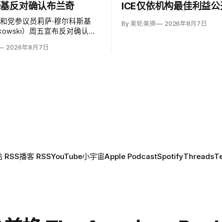
斯基反对确认布兰奇
ICE仅依机构最佳利益
和党参议员莉萨·穆尔科斯基
By 美轮美换
2026年8月7日
Murkowski）周五宣布反对确认代
托德·布兰奇（Todd
2026年8月7日
he），称他无法遏制特朗普并扭转
速「政治化、武器化」。
 RSS
播客 RSS
YouTube
小宇宙
Apple Podcast
Spotify
Threads
T