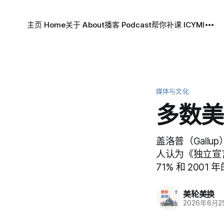
主页 Home
关于 About
播客 Podcast
帮你补课 ICYMI
媒体与文化
多数美
盖洛普（Gallu
人认为《独立宣言
71% 和 2001 
美轮美换
2026年6月2