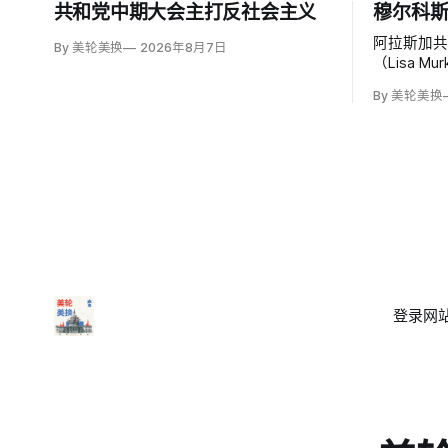
共和党中期大会主打反社会主义
穆尔科
阿拉斯加共
By 美轮美换
2026年8月7日
（Lisa 
理司法部长
By 美轮美换
Blanc
司法部加
登录
网站