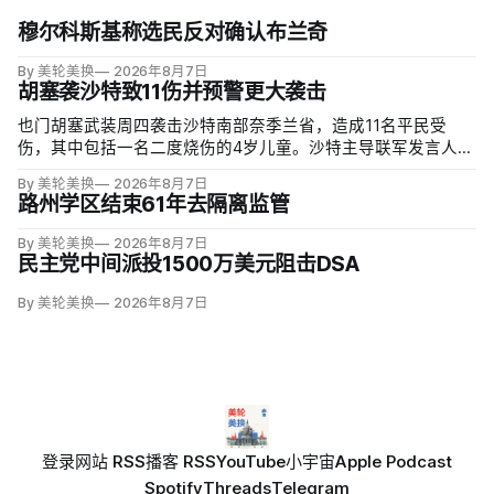
穆尔科斯基称选民反对确认布兰奇
By 美轮美换
2026年8月7日
胡塞袭沙特致11伤并预警更大袭击
也门胡塞武装周四袭击沙特南部奈季兰省，造成11名平民受
伤，其中包括一名二度烧伤的4岁儿童。沙特主导联军发言人图
尔基·马利基（Turki al-Maliki）指控胡塞武装无差别炮击民用
By 美轮美换
2026年8月7日
区；
路州学区结束61年去隔离监管
By 美轮美换
2026年8月7日
民主党中间派投1500万美元阻击DSA
By 美轮美换
2026年8月7日
登录
网站 RSS
播客 RSS
YouTube
小宇宙
Apple Podcast
Spotify
Threads
Telegram