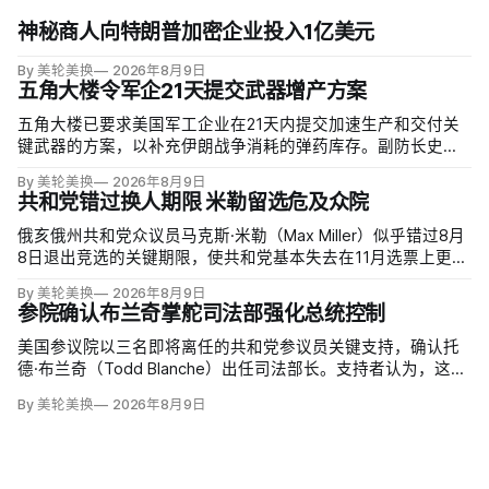
神秘商人向特朗普加密企业投入1亿美元
By 美轮美换
2026年8月9日
五角大楼令军企21天提交武器增产方案
五角大楼已要求美国军工企业在21天内提交加速生产和交付关
键武器的方案，以补充伊朗战争消耗的弹药库存。副防长史蒂
夫·范伯格（Steve Feinberg）在备忘录中称，多年研发周期不
By 美轮美换
2026年8月9日
可接受，必须立即扩大产能；
共和党错过换人期限 米勒留选危及众院
俄亥俄州共和党众议员马克斯·米勒（Max Miller）似乎错过8月
8日退出竞选的关键期限，使共和党基本失去在11月选票上更换
候选人的最后实际机会。米勒被前妻艾米莉·莫雷诺（Emily
By 美轮美换
2026年8月9日
Moreno）指控家暴并予以否认，众院道德委员会同时调查他是
参院确认布兰奇掌舵司法部强化总统控制
否涉及家庭暴力、虐待或非法用药。
美国参议院以三名即将离任的共和党参议员关键支持，确认托
德·布兰奇（Todd Blanche）出任司法部长。支持者认为，这位
特朗普前私人刑事辩护律师因获总统信任，反而最可能劝阻其
By 美轮美换
2026年8月9日
冲动；