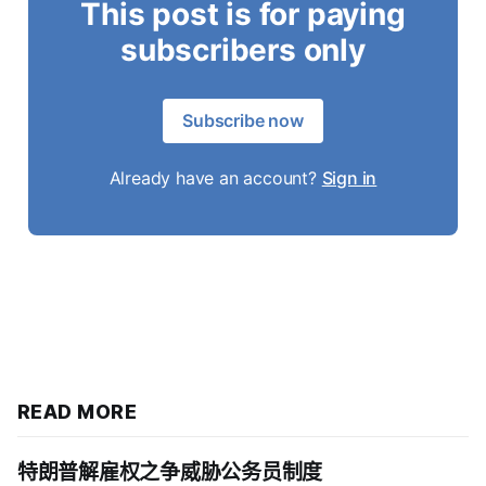
This post is for paying
subscribers only
Subscribe now
Already have an account?
Sign in
READ MORE
特朗普解雇权之争威胁公务员制度