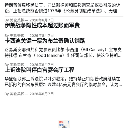
特朗普解雇移民法官、司法部律师和联邦调查局探员引发的诉
讼，正把总统能否绕过1978年《公务员制度改革法》、无理由
开除联邦雇员的问题推向最高法院。联邦巡回上诉法院今年秋
By 美轮美换
2026年8月7日
天将全院审理两名前移民法官梅根·杰克勒（Megan Jackler）
伊朗战争隐性成本超过账面军费
和布兰登·贾罗赫（Brandon Jaroc…
By 美轮美换
2026年8月7日
卡西迪关键一票为布兰奇确认铺路
路易斯安那州共和党参议员比尔·卡西迪（Bill Cassidy）宣布支
持托德·布兰奇（Todd Blanche）出任司法部长，使这位特朗普
前私人辩护律师基本跨过参议院确认门槛。
By 美轮美换
2026年8月7日
上诉法院叫停白宫宴会厅工程
华盛顿联邦上诉法院以2比1裁定，维持禁止特朗普政府继续在
已拆除的白宫东翼原址兴建4亿美元宴会厅的临时禁令，认为该
案足以检验总统是否能绕过国会授权推进大型工程。国家历史
By 美轮美换
2026年8月7日
保护信托去年起诉称，政府未获国会许可便拆除东翼并开建约9
万平方英尺项目。