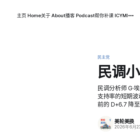
主页 Home
关于 About
播客 Podcast
帮你补课 ICYMI
民主党
民调小
民调分析师 G·埃
支持率的短期波
前的 D+6.7 降
美轮美换
2026年6月2