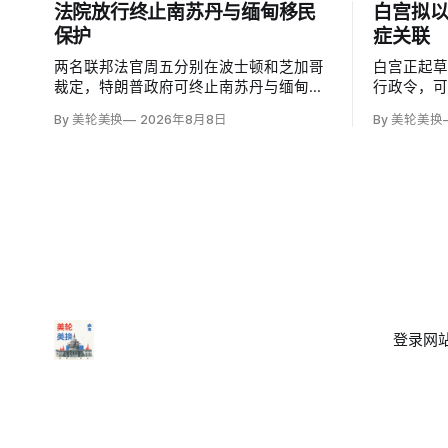
法院放行终止南苏丹与缅甸移民
白宫拟
保护
症关联
两名联邦法官周五分别在波士顿和芝加哥
白宫正起
裁定，特朗普政府可终止南苏丹与缅甸公
行政令，
民的临时保护身份（TPS），使约232名
邮报》和
By 美轮美换
2026年8月8日
By 美轮美换
南苏丹人和约4000名缅甸人失去免遭遣返
接种计划
和在美工作的临时保障。两国分别因长期
容仍可能
武装冲突及2021年军事政变后动荡而获指
童的高质
定；国土安全部去年11月决定取消保护。
闭症，相
性研究，
登录
网站