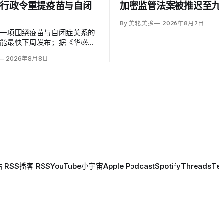
以行政令重提疫苗与自闭
加密监管法案被推迟至
By 美轮美换
2026年8月7日
草一项围绕疫苗与自闭症关系的
可能最快下周发布；据《华盛顿
彭博社报道，草案涉及儿童疫苗
2026年8月8日
、自闭症研究和家长选择权，内
变化。数十项覆盖全球数百万儿
量研究均未发现儿童疫苗导致自
关说法源自一项后来撤稿的欺诈
作者也被吊销执照。
 RSS
播客 RSS
YouTube
小宇宙
Apple Podcast
Spotify
Threads
T