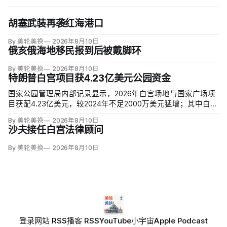
胡塞武装再袭红海港口
By 美轮美换
2026年8月10日
俄亥俄海地移民报到后被戴脚环
By 美轮美换
2026年8月10日
特朗普白宫项目获4.23亿美元公园资金
国家公园管理局内部记录显示，2026年白宫场地与国家广场项
目获配4.23亿美元，较2024年不足2000万美元猛增；其中白宫
场地3.23亿美元，增幅近5000%。同期黄石、优胜美地、大峡
By 美轮美换
2026年8月10日
谷等数十座公园资金下降，白宫与国家广场的额度甚至超过九
沙夫接任白宫法律顾问
处知名公园总和。
By 美轮美换
2026年8月10日
登录
网站 RSS
播客 RSS
YouTube
小宇宙
Apple Podcast