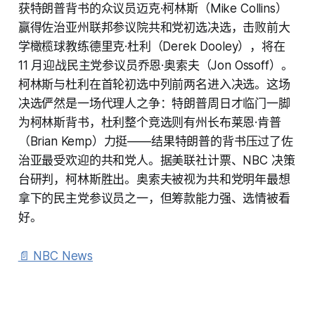
获特朗普背书的众议员迈克·柯林斯（Mike Collins）
赢得佐治亚州联邦参议院共和党初选决选，击败前大
学橄榄球教练德里克·杜利（Derek Dooley），将在
11 月迎战民主党参议员乔恩·奥索夫（Jon Ossoff）。
柯林斯与杜利在首轮初选中列前两名进入决选。这场
决选俨然是一场代理人之争：特朗普周日才临门一脚
为柯林斯背书，杜利整个竞选则有州长布莱恩·肯普
（Brian Kemp）力挺——结果特朗普的背书压过了佐
治亚最受欢迎的共和党人。据美联社计票、NBC 决策
台研判，柯林斯胜出。奥索夫被视为共和党明年最想
拿下的民主党参议员之一，但筹款能力强、选情被看
好。
📄 NBC News