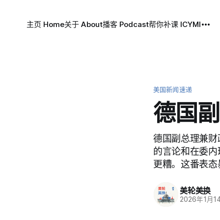
主页 Home
关于 About
播客 Podcast
帮你补课 ICYMI
美国新闻速递
德国副
德国副总理兼财政
的言论和在委内
更糟。这番表态
美轮美换
2026年1月1