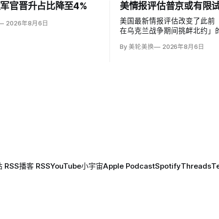
军官晋升占比降至4%
美情报评估普京或有限
美国最新情报评估改变了此前
2026年8月6日
在乌克兰战争期间挑衅北约」
为俄罗斯可能从今年秋季至20
By 美轮美换
2026年8月6日
络攻击、无标识武装占领或东
境行动试探联盟。有限陆地入
率，但风险随时间上升；俄军
兰、无人机进入罗马尼亚已被
 RSS
播客 RSS
YouTube
小宇宙
Apple Podcast
Spotify
Threads
T