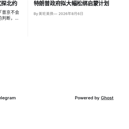
试探北约
特朗普政府拟大幅松绑启蒙计划
「普京不会
By 美轮美换
2026年8月6日
的判断，认
29年间以网
翼小规模越
侵仍属低概
导弹落入波
视为前兆。
elegram
Powered by
Ghost