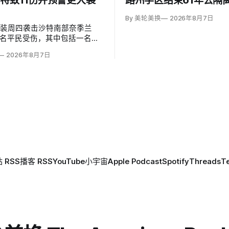
特致11伤并预警更大袭
路州学区结束61年去隔
By 美轮美换
2026年8月7日
武装周四袭击沙特南部奈季兰
1名平民受伤，其中包括一名二
岁儿童。沙特主导联军发言人
2026年8月7日
（Turki al-Maliki）指控胡塞
别炮击民用区；
 RSS
播客 RSS
YouTube
小宇宙
Apple Podcast
Spotify
Threads
T