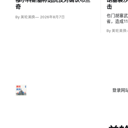
穆尔科斯基称选民反对确认布兰
胡塞袭沙
奇
击
也门胡塞
By 美轮美换
2026年8月7日
省，造成1
度烧伤的4
By 美轮美换
图尔基·马利基
武装无差
登录
网站