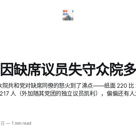
因缺席议员失守众院
：众院共和党对缺席同僚的怒火到了沸点——纸面 220 比 
 217 人（外加随其党团的独立议员凯利），偏偏还有
1日
—
1 min read