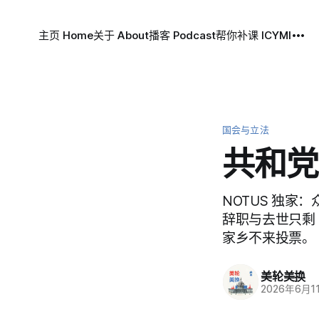
主页 Home
关于 About
播客 Podcast
帮你补课 ICYMI
国会与立法
共和党
NOTUS 独家
辞职与去世只剩
家乡不来投票。
美轮美换
2026年6月1