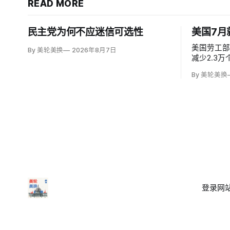
READ MORE
民主党为何不应迷信可选性
美国7月
美国劳工部
By 美轮美换
2026年8月7日
减少2.3
微降至4.
By 美轮美换
动力市场。
年多来最低
率为83.
登录
网站