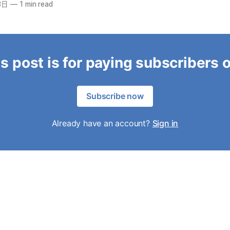
3日
—
1 min read
s post is for paying subscribers 
Subscribe now
Already have an account?
Sign in