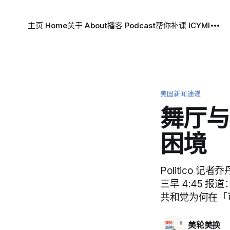
主页 Home
关于 About
播客 Podcast
帮你补课 ICYMI
美国新闻速递
舞厅与
困境
Politico 记者
三早 4:45
共和党为何在「
美轮美换