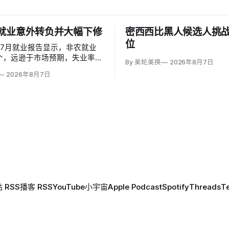
就业意外转负并大幅下修
密西西比黑人候选人挑
位
7月就业报告显示，非农就业
万个，远逊于市场预期，失业率却
By 美轮美换
2026年8月7日
1%，主要因为超过25万人退出劳
2026年8月7日
劳动参与率降至61.4%，为五
；25至54岁黄金年龄人群参与
4%，仍低于近期84%的高点。
 RSS
播客 RSS
YouTube
小宇宙
Apple Podcast
Spotify
Threads
T