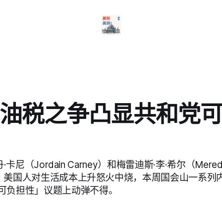
油税之争凸显共和党
乔丹·卡尼（Jordain Carney）和梅雷迪斯·李·希尔（Meredith
 报道：美国人对生活成本上升怒火中烧，本周国会山一系列
可负担性」议题上动弹不得。