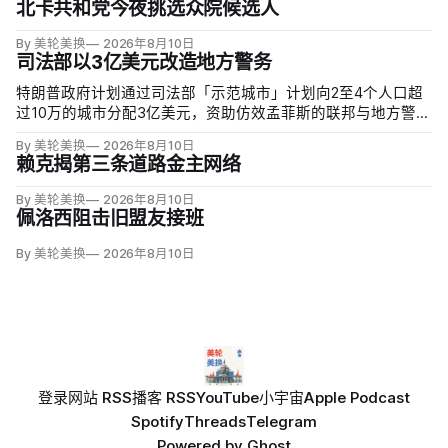
北卡共和党今夜挑选众院候选人
By 美轮美换
2026年8月10日
司法部以3亿美元改造地方警务
特朗普政府计划通过司法部「示范城市」计划向2至4个人口超
过10万的城市分配3亿美元，资助仿效孟菲斯的联邦与地方警力
集中行动。申请城市必须配合联邦移民执法，执行反露宿、反
By 美轮美换
2026年8月10日
游荡和强制治疗等政策，并预先同意在暴力犯罪或「公共骚
赖克揭第三条道路金主网络
乱」激增时偿还未来联邦介入成本。
By 美轮美换
2026年8月10日
佩洛西阻击旧盟友接班
By 美轮美换
2026年8月10日
登录
网站 RSS
播客 RSS
YouTube
小宇宙
Apple Podcast
Spotify
Threads
Telegram
Powered by
Ghost