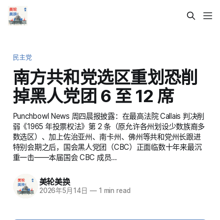
民主党
南方共和党选区重划恐削
掉黑人党团 6 至 12 席
Punchbowl News 周四晨报披露：在最高法院 Callais 判决削
弱《1965 年投票权法》第 2 条（原允许各州划设少数族裔多
数选区）、加上佐治亚州、南卡州、佛州等共和党州长跟进
特别会期之后，国会黑人党团（CBC）正面临数十年来最沉
重一击——本届国会 CBC 成员…
美轮美换
2026年5月14日
—
1 min read