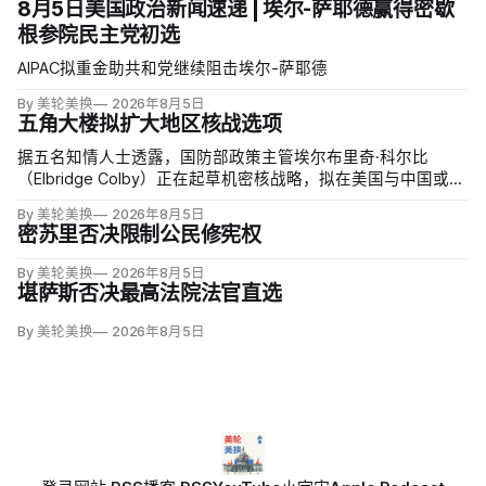
8月5日美国政治新闻速递 | 埃尔-萨耶德赢得密歇
根参院民主党初选
AIPAC拟重金助共和党继续阻击埃尔-萨耶德
By 美轮美换
2026年8月5日
五角大楼拟扩大地区核战选项
据五名知情人士透露，国防部政策主管埃尔布里奇·科尔比
（Elbridge Colby）正在起草机密核战略，拟在美国与中国或俄
罗斯发生地区战争时扩大短程战术核武器的作用，改写危机中
By 美轮美换
2026年8月5日
提交总统选择的核报复方案。
密苏里否决限制公民修宪权
By 美轮美换
2026年8月5日
堪萨斯否决最高法院法官直选
By 美轮美换
2026年8月5日