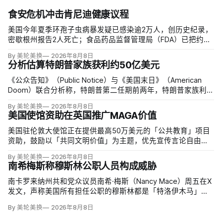
食安危机冲击肯尼迪健康议程
美国今年夏季环孢子虫病暴发疑已感染逾2万人，创历史纪录，
密歇根州报告2人死亡；食品药品监督管理局（FDA）已把约
6000例病例与泰勒农场从墨西哥中部进口的卷心莴苣联系起
By 美轮美换
2026年8月8日
来，但其余来源仍未查清。
分析估算特朗普家族获利约50亿美元
《公众告知》（Public Notice）与《美国末日》（American
Doom）联合分析称，特朗普第二任期前两年，特朗普家族利润
与资产增值保守估计约50亿美元，其中数字资产业务收入超过
By 美轮美换
2026年8月8日
22.5亿美元、外国授权业务2025年收入6100万美元；
美国使馆资助在英国推广MAGA价值
美国驻伦敦大使馆正在提供最高50万美元的「公共教育」项目
资助，鼓励以「共同文明价值」为主题，优先宣传言论自由、
有限政府、正当程序、陪审团审判、财产权和经同意征税等理
By 美轮美换
2026年8月8日
念。英国自由民主党议员丽莎·斯玛特（Lisa Smart）指责特朗
南希梅斯称穆斯林公职人员构成威胁
普政府用「MAGA资金」干预英国民主；
南卡罗来纳州共和党众议员南希·梅斯（Nancy Mace）周五在X
发文，声称美国所有担任公职的穆斯林都是「特洛伊木马」，
并对国家安全和共和国构成威胁，最后写道「我们拒绝沉
By 美轮美换
2026年8月8日
默」。截至浏览器核验时，这条帖子获得约440万次浏览、6.2
万次点赞、1万次转发和7800条回复。