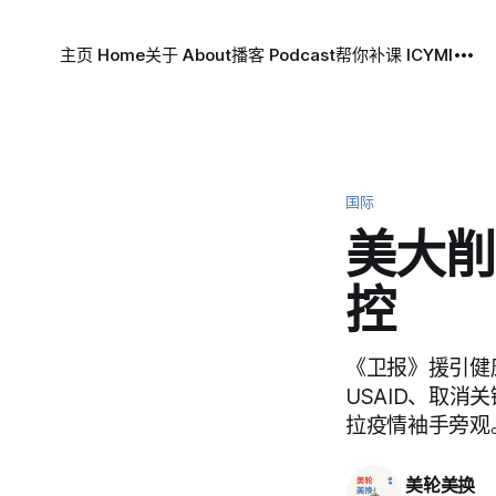
主页 Home
关于 About
播客 Podcast
帮你补课 ICYMI
国际
美大削
控
《卫报》援引健
USAID、取
拉疫情袖手旁观
美轮美换