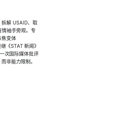
解 USAID、取
疫情袖手旁观。专
布焦变体
是继《STAT 新闻》
的一次国际媒体批评
，而非能力限制。