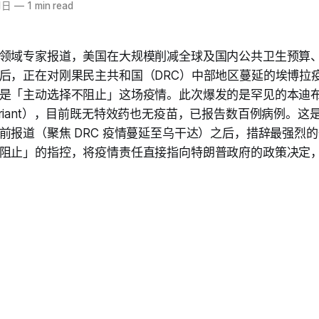
1日
—
1 min read
领域专家报道，美国在大规模削减全球及国内公共卫生预算、拆
后，正在对刚果民主共和国（DRC）中部地区蔓延的埃博拉
是「主动选择不阻止」这场疫情。此次爆发的是罕见的本迪
o variant），目前既无特效药也无疫苗，已报告数百例病例。这
前报道（聚焦 DRC 疫情蔓延至乌干达）之后，措辞最强烈
阻止」的指控，将疫情责任直接指向特朗普政府的政策决定