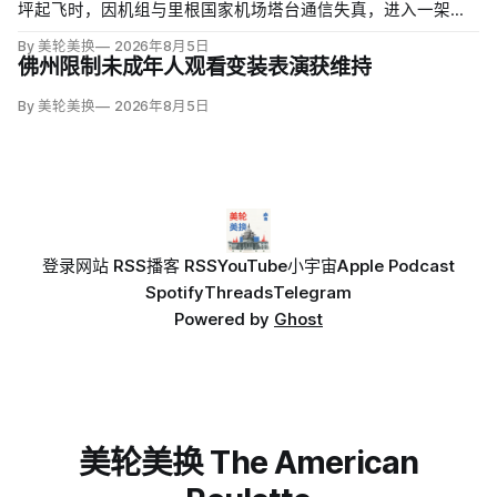
坪起飞时，因机组与里根国家机场塔台通信失真，进入一架刚
起飞的Envoy Air客机航路。联邦航空局初步数据显示，两机最
By 美轮美换
2026年8月5日
近横向仅0.8英里、垂直700英尺，构成“短暂失去安全间隔”；
佛州限制未成年人观看变装表演获维持
白宫称总统从未处于危险中。
By 美轮美换
2026年8月5日
登录
网站 RSS
播客 RSS
YouTube
小宇宙
Apple Podcast
Spotify
Threads
Telegram
Powered by
Ghost
美轮美换 The American