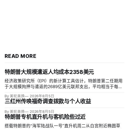
READ MORE
特朗普大规模遣返人均成本2358美元
经济政策研究所（EPI）的新计算工具估计，特朗普第二任期用
于大规模拘押与遣返的2689亿美元联邦支出，平均相当于每名
美国纳税人2358美元；华盛顿特区纳税人约承担3930美元，康
By 美轮美换
2026年8月5日
涅狄格约3395美元，西弗吉尼亚约1297美元。
三红州传唤福奇调查拨款与个人收益
By 美轮美换
2026年8月5日
特朗普专机直升机与客机险些过近
搭载特朗普的“海军陆战队一号”直升机周二从白宫附近椭圆草