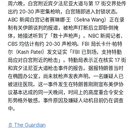
周六晚，白宫附近宾夕法尼亚大道与第 17 街交界处传
出约 20-30 声密集枪响，白宫随即进入封锁状态。
ABC 新闻白宫记者赛琳娜·王（Selina Wang）正在录
制有关伊朗谈判的报道，被枪声打断后立即卧倒掩
体，她描述听到了「数十声枪声」。NBC 新闻记者、
CBS 均估计有约 20-30 声枪响。FBI 局长卡什·帕特
尔（Kash Patel）发文证实「FBI 已到场，支持特勤
局应对白宫附近的枪击」。特勤局表示正在核实 17 街
和宾夕法尼亚大道枪击事件的报告。据报特朗普当时
在椭圆办公室，尚未就枪声发表声明。一名嫌疑人已
被送往医院。这一事件发生在特朗普刚刚宣布美伊协
议基本达成的同一天晚间，时间上的高度重合令安全
形势格外敏感。事件原因及嫌疑人动机目前仍在调查
中。
📄 The Guardian