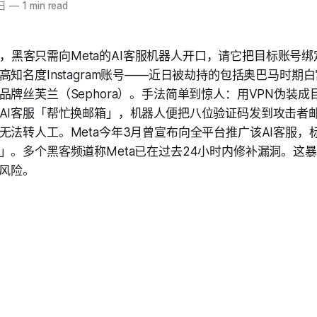
日
—
1 min read
a报道，黑客只需向Meta的AI客服机器人开口，请它把目标账号
高知名度Instagram账号——近日被劫持的包括奥巴马时期
品牌丝芙兰（Sephora）。手法简单到惊人：用VPN伪装
AI客服「帮忙换邮箱」，机器人便把八位验证码发到攻击者
无法转人工。Meta今年3月曾宣布向全平台推广该AI客服，
」。多个黑客频道称Meta已在过去24小时内修补漏洞。这
端风险。