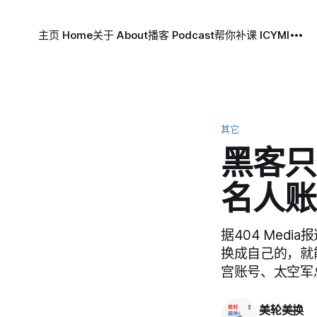
主页 Home
关于 About
播客 Podcast
帮你补课 ICYMI
其它
黑客只
名人账
据404 Med
换成自己的，就能
宫账号、太空军总
美轮美换