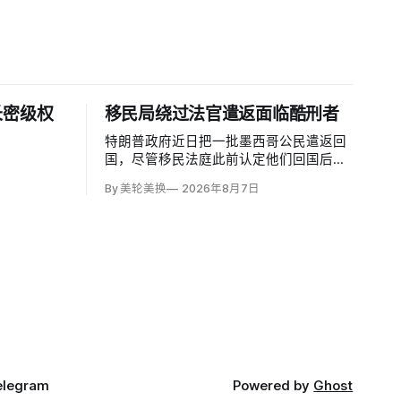
长密级权
移民局绕过法官遣返面临酷刑者
特朗普政府近日把一批墨西哥公民遣返回
国，尽管移民法庭此前认定他们回国后很
可能遭受酷刑，并依据《禁止酷刑公约》
By 美轮美换
2026年8月7日
给予暂缓遣返保护。知情人士称，移民及
海关执法局局长戴维·文图雷拉（David
Venturella）凭国务院从墨西哥政府取得的
「不受伤害」外交保证，单方面撤销保
护；
elegram
Powered by
Ghost