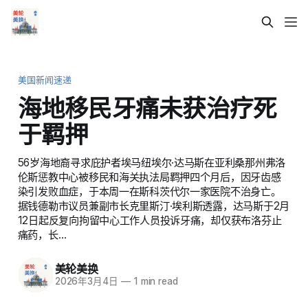
美国新闻速递
海地移民牙痛未获治疗死
于羁押
56岁海地裔寻求庇护者埃马纽埃尔·达马斯在亚利桑那州弗洛
伦斯惩教中心被移民和海关执法局羁押四个月后，因牙齿感
染引发败血症，于本周一在斯科茨代尔一家医院不治身亡。
据钱德勒市议员兼副市长克里斯汀·埃利斯透露，达马斯于2月
12日起反复向拘留中心工作人员投诉牙痛，却仅获布洛芬止
痛药，长…
美轮美换
2026年3月4日
—
1 min read