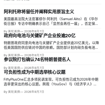
阿利托称将留任并阐释实用原旨主义
美国最高法院大法官塞缪尔·阿利托（Samuel Alito）在《华尔
街日报》专访中明确表示自己「显然会再任一届」，否定保守
派要求他趁共和党掌控参议院时退休、让特朗普提名年轻继任
By 美轮美换
2026年8月7日
者的呼声。76岁的阿利托称这类催退提醒他生命有限，却也暗
政府向电池与关键矿产企业投逾20亿
含法官可以互换的误解。
特朗普政府同意向电池与关键矿产企业提供逾20亿美元，以降
低美国国防供应链对中国的依赖。国防部计划向硅负极电池公
司Sila Nanotechnologies提供14亿美元贷款，并向在澳大利亚
By 美轮美换
2026年8月7日
开采钪的日出能源金属公司（Sunrise Energy Metals）提供4亿
参议院打包确认74名特朗普提名人
美元贷款，美…
By 美轮美换
2026年8月7日
可负担性成为中期选举核心议题
FiftyPlusOne汇总多项民调发现，可负担性已成为2026年中期
选举更突出的核心议题。舆观（YouGov）与《经济学人》
（The Economist）调查中，把通胀和物价列为全国最重要问
By 美轮美换
2026年8月7日
题的美国人，从2024年10月的24%升至今年5月的30%，本周进
一步升至36%。