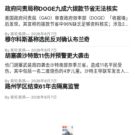
政府问责局称DOGE九成六拨款节省无法核实
美国政府问责局（GAO）审查政府效率部（DOGE）「收据墙」
后发现，其宣称的拨款节省中96%缺乏足够资料核实；涉及274
亿美元节省的2503份合同并未采取终止行动，所谓合同节省约
By 美轮美换
2026年8月7日
三分之二无法验证或不符合其公开方法，264份拟终止租约中
穆尔科斯基称选民反对确认布兰奇
108份早已进入终止流程。
By 美轮美换
2026年8月7日
胡塞袭沙特致11伤并预警更大袭击
也门胡塞武装周四袭击沙特南部奈季兰省，造成11名平民受
伤，其中包括一名二度烧伤的4岁儿童。沙特主导联军发言人图
尔基·马利基（Turki al-Maliki）指控胡塞武装无差别炮击民用
By 美轮美换
2026年8月7日
区；
路州学区结束61年去隔离监管
By 美轮美换
2026年8月7日