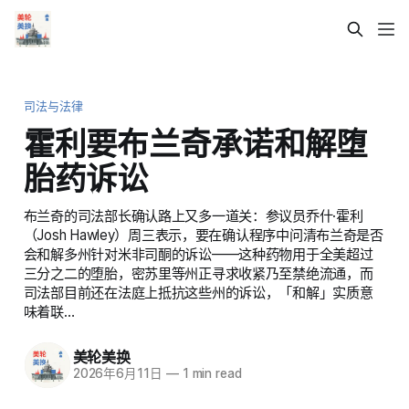
司法与法律
霍利要布兰奇承诺和解堕
胎药诉讼
布兰奇的司法部长确认路上又多一道关：参议员乔什·霍利
（Josh Hawley）周三表示，要在确认程序中问清布兰奇是否
会和解多州针对米非司酮的诉讼——这种药物用于全美超过
三分之二的堕胎，密苏里等州正寻求收紧乃至禁绝流通，而
司法部目前还在法庭上抵抗这些州的诉讼，「和解」实质意
味着联…
美轮美换
2026年6月11日
—
1 min read