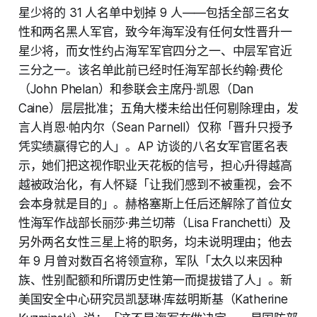
星少将的 31 人名单中划掉 9 人——包括全部三名女
性和两名黑人军官，致今年海军没有任何女性晋升一
星少将，而女性约占海军军官四分之一、中层军官近
三分之一。该名单此前已经时任海军部长约翰·费伦
（John Phelan）和参联会主席丹·凯恩（Dan
Caine）层层批准；五角大楼未给出任何剔除理由，发
言人肖恩·帕内尔（Sean Parnell）仅称「晋升只授予
凭实绩赢得它的人」。AP 访谈的八名女军官匿名表
示，她们把这视作职业天花板的信号，担心升得越高
越被政治化，有人怀疑「让我们感到不被重视，会不
会本身就是目的」。赫格塞斯上任后还解除了首位女
性海军作战部长丽莎·弗兰切蒂（Lisa Franchetti）及
另外两名女性三星上将的职务，均未说明理由；他去
年 9 月曾对数百名将领宣称，军队「太久以来因种
族、性别配额和所谓历史性第一而提拔错了人」。新
美国安全中心研究员凯瑟琳·库兹明斯基（Katherine