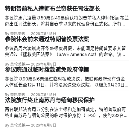
特朗普前私人律师布兰奇获任司法部长
参议院周六凌晨以50票对49票确认特朗普前私人律师托德·布兰
奇出任司法部长，将其自春季以来的代理身份正式化。所有出
席的民主党参议员反对，共和党人丽莎·穆尔科斯基和苏珊·柯林
By 美轮美换
2026年8月8日
斯倒戈；长期因健康缺席的米奇·麦康奈尔未投票。比尔·卡西迪
参院休会前未通过特朗普投票法案
最终支持，使提名得以过关。
参议员周六凌晨离开华盛顿度暑假，未能满足特朗普要求其留
会通过《拯救美国法案》（SAVE America Act）的命令。该法
案要求选民提供严格的公民身份证明，但连共和党内部都缺乏
By 美轮美换
2026年8月8日
足够支持，更不可能达到参议院推进多数法案所需的60票。
参议院通过临时拨款避免政府停摆
参议院以90票对6票通过临时拨款决议，把联邦政府现有资金
大体延长至12月11日，并将法案送交众议院，以避免9月30日财
年结束后政府停摆。这份跨党派方案比众议院此前通过、主要
By 美轮美换
2026年8月8日
依靠共和党支持的版本多维持一周；参议院多数法案需60票推
法院放行终止南苏丹与缅甸移民保护
进，共和党领导层因此与民主党拨款负责人谈判。
两名联邦法官周五分别在波士顿和芝加哥裁定，特朗普政府可
终止南苏丹与缅甸公民的临时保护身份（TPS），使约232名南
苏丹人和约4000名缅甸人失去免遭遣返和在美工作的临时保
By 美轮美换
2026年8月8日
障。两国分别因长期武装冲突及2021年军事政变后动荡而获指
定；国土安全部去年11月决定取消保护。