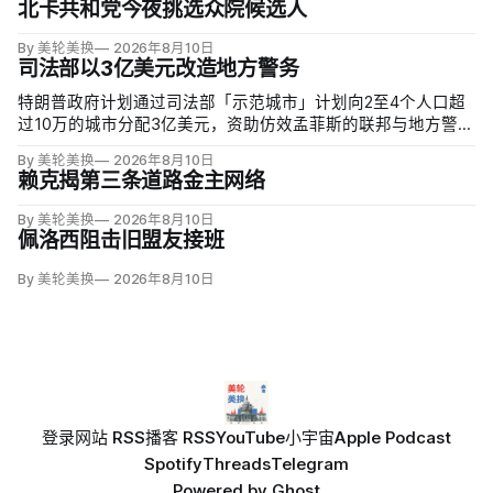
北卡共和党今夜挑选众院候选人
By 美轮美换
2026年8月10日
司法部以3亿美元改造地方警务
特朗普政府计划通过司法部「示范城市」计划向2至4个人口超
过10万的城市分配3亿美元，资助仿效孟菲斯的联邦与地方警力
集中行动。申请城市必须配合联邦移民执法，执行反露宿、反
By 美轮美换
2026年8月10日
游荡和强制治疗等政策，并预先同意在暴力犯罪或「公共骚
赖克揭第三条道路金主网络
乱」激增时偿还未来联邦介入成本。
By 美轮美换
2026年8月10日
佩洛西阻击旧盟友接班
By 美轮美换
2026年8月10日
登录
网站 RSS
播客 RSS
YouTube
小宇宙
Apple Podcast
Spotify
Threads
Telegram
Powered by
Ghost