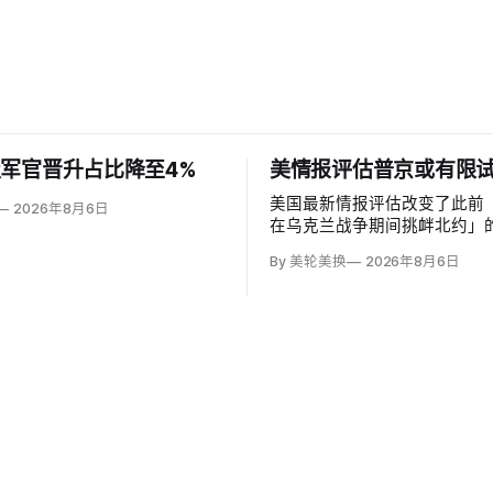
军官晋升占比降至4%
美情报评估普京或有限
美国最新情报评估改变了此前
2026年8月6日
在乌克兰战争期间挑衅北约」
为俄罗斯可能从今年秋季至20
By 美轮美换
2026年8月6日
络攻击、无标识武装占领或东
境行动试探联盟。有限陆地入
率，但风险随时间上升；俄军
兰、无人机进入罗马尼亚已被