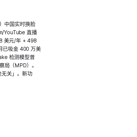
（皓天）中国实时换脸
am/YouTube 直播
 美元/年 + 498
 月已吸金 400 万美
fake 检测模型曾
 警察局（MPD）。
罪用途无关」。新功