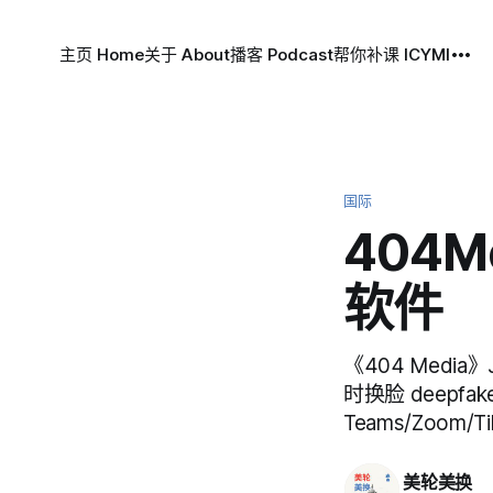
主页 Home
关于 About
播客 Podcast
帮你补课 ICYMI
国际
404
软件
《404 Media
时换脸 deepfak
Teams/Zoom/
美轮美换