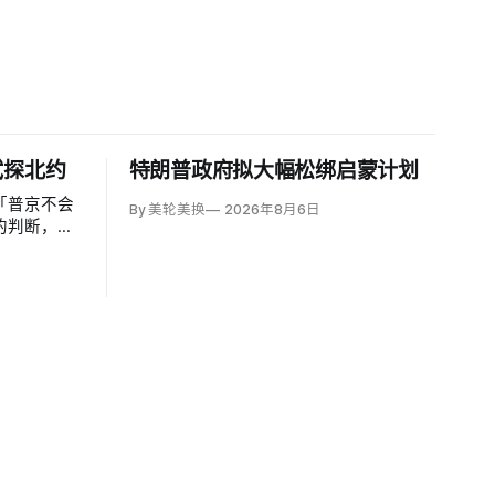
试探北约
特朗普政府拟大幅松绑启蒙计划
「普京不会
By 美轮美换
2026年8月6日
的判断，认
29年间以网
翼小规模越
侵仍属低概
导弹落入波
视为前兆。