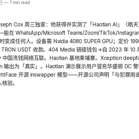
日
—
1 min read
》Joseph Cox 周三独家：他获得并实测了「Haotian AI」
在 WhatsApp/Microsoft Teams/Zoom/TikTok/Instagr
任何人。设备需 Nvidia 4080 SUPER GPU；定价 1998
ON USDT 收款。404 Media 链接钱包→自 2023 年 10
ay 中国洗钱网络互联。Haotian 基地柬埔寨。Xception deep
otian 输出为「真实」。Haotian 演示展示用户冒充华盛顿 DC
InsightFace 开源 inswapper 模型——开源公司声明「与犯
实人核验。