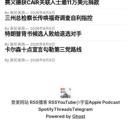
赛义德获CAIR关联人士逾11万美元捐款
By 美轮美换
2026年8月6日
三州总检察长传唤福奇调查自利指控
By 美轮美换
2026年8月6日
特朗普背书候选人败给退选对手
By 美轮美换
2026年8月6日
卡尔森十点宣言勾勒第三党路线
By 美轮美换
2026年8月6日
登录
网站 RSS
播客 RSS
YouTube
小宇宙
Apple Podcast
Spotify
Threads
Telegram
Powered by
Ghost