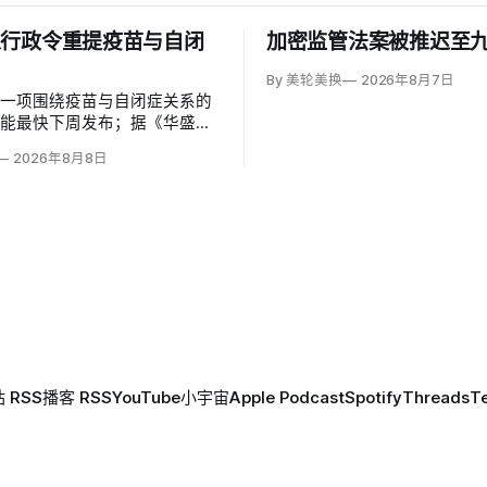
以行政令重提疫苗与自闭
加密监管法案被推迟至
By 美轮美换
2026年8月7日
草一项围绕疫苗与自闭症关系的
可能最快下周发布；据《华盛顿
彭博社报道，草案涉及儿童疫苗
2026年8月8日
、自闭症研究和家长选择权，内
变化。数十项覆盖全球数百万儿
量研究均未发现儿童疫苗导致自
关说法源自一项后来撤稿的欺诈
作者也被吊销执照。
 RSS
播客 RSS
YouTube
小宇宙
Apple Podcast
Spotify
Threads
T