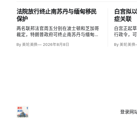
法院放行终止南苏丹与缅甸移民
白宫拟
保护
症关联
两名联邦法官周五分别在波士顿和芝加哥
白宫正起
裁定，特朗普政府可终止南苏丹与缅甸公
行政令，
民的临时保护身份（TPS），使约232名
邮报》和
By 美轮美换
2026年8月8日
By 美轮美换
南苏丹人和约4000名缅甸人失去免遭遣返
接种计划
和在美工作的临时保障。两国分别因长期
容仍可能
武装冲突及2021年军事政变后动荡而获指
童的高质
定；国土安全部去年11月决定取消保护。
闭症，相
性研究，
登录
网站