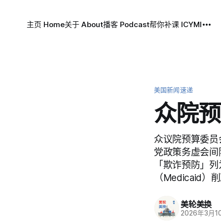
主页 Home
关于 About
播客 Podcast
帮你补课 ICYMI
美国新闻速递
众院预
众议院预算委员会
党政策务虚会间
「欺诈预防」列
（Medicaid
美轮美换
2026年3月1