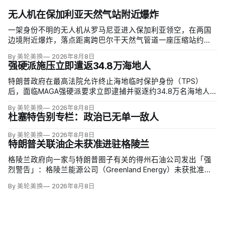
无人机在保加利亚天然气站附近爆炸
一架身份不明的无人机从罗马尼亚进入保加利亚领空，在两国
边境附近爆炸，落点距离跨巴尔干天然气管道一座压缩站约
1000米；无人伤亡，基础设施未受损。保加利亚总理鲁门·拉德
By 美轮美换
2026年8月8日
夫说，罗马尼亚边防警察听到无人机噪音，保方巡逻队听到巨
强硬派施压立即遣返34.8万海地人
响，但两国防空系统均未发现目标。
特朗普政府在最高法院允许终止海地临时保护身份（TPS）
后，面临MAGA强硬派要求立即逮捕并驱逐约34.8万名海地人
的压力。国土安全部把执法重点放在俄亥俄州斯普林菲尔德，
By 美轮美换
2026年8月8日
至少50名海地人被叫到移民办公室并佩戴脚踝监控器，但突袭
杜塞特告别专栏：政治已无单一敌人
尚未出现。
By 美轮美换
2026年8月8日
特朗普关联油企未获准进驻格陵兰
格陵兰政府向一家与特朗普圈子有关的得州石油公司发出「强
烈警告」：格陵兰能源公司（Greenland Energy）未获批准，
便把勘探设备运抵东海岸詹姆森地。该公司去年成立，声称当
By 美轮美换
2026年8月8日
地可能蕴藏价值1万亿美元原油，拟投资6000万美元钻两口
井；