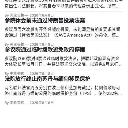
参议院周六凌晨以50票对49票确认特朗普前私人律师托德·布兰
奇出任司法部长，将其自春季以来的代理身份正式化。所有出
席的民主党参议员反对，共和党人丽莎·穆尔科斯基和苏珊·柯林
By 美轮美换
2026年8月8日
斯倒戈；长期因健康缺席的米奇·麦康奈尔未投票。比尔·卡西迪
参院休会前未通过特朗普投票法案
最终支持，使提名得以过关。
参议员周六凌晨离开华盛顿度暑假，未能满足特朗普要求其留
会通过《拯救美国法案》（SAVE America Act）的命令。该法
案要求选民提供严格的公民身份证明，但连共和党内部都缺乏
By 美轮美换
2026年8月8日
足够支持，更不可能达到参议院推进多数法案所需的60票。
参议院通过临时拨款避免政府停摆
参议院以90票对6票通过临时拨款决议，把联邦政府现有资金
大体延长至12月11日，并将法案送交众议院，以避免9月30日财
年结束后政府停摆。这份跨党派方案比众议院此前通过、主要
By 美轮美换
2026年8月8日
依靠共和党支持的版本多维持一周；参议院多数法案需60票推
法院放行终止南苏丹与缅甸移民保护
进，共和党领导层因此与民主党拨款负责人谈判。
两名联邦法官周五分别在波士顿和芝加哥裁定，特朗普政府可
终止南苏丹与缅甸公民的临时保护身份（TPS），使约232名南
苏丹人和约4000名缅甸人失去免遭遣返和在美工作的临时保
By 美轮美换
2026年8月8日
障。两国分别因长期武装冲突及2021年军事政变后动荡而获指
定；国土安全部去年11月决定取消保护。